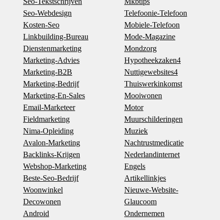
Seo-Tekstschrijven
Mkbtips
Seo-Webdesign
Telefoonie-Telefoon
Kosten-Seo
Mobiele-Telefoon
Linkbuilding-Bureau
Mode-Magazine
Dienstenmarketing
Mondzorg
Marketing-Advies
Hypotheekzaken4
Marketing-B2B
Nuttigewebsites4
Marketing-Bedrijf
Thuiswerkinkomst
Marketing-En-Sales
Mooiwonen
Email-Marketeer
Motor
Fieldmarketing
Muurschilderingen
Nima-Opleiding
Muziek
Avalon-Marketing
Nachtrustmedicatie
Backlinks-Krijgen
Nederlandinternet
Webshop-Marketing
Engels
Beste-Seo-Bedrijf
Artikellinkjes
Woonwinkel
Nieuwe-Website-
Decowonen
Glaucoom
Android
Ondernemen