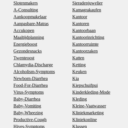
Slotenmakers
Sieradenjuwelier
A-Consulting
Kamagrakaufen
Aankoopmakelaar
Kantoor
Aanpasbare-Matras
Kantoren
Accukopen
Kantoorbaan
Maaltijdplanning
Kantoorinrichting
Energieboost
Kantoorruimte
Gezondesnacks
Kantoorzaken
Twenteoost
Katten
Chlamydia-Discharge
Ketting
Alcoholism-Symptoms
Keuken
Newborn-Diarrhea
Kia
Food-For-Diarrhea
Kiepschuifpui
Virus-Symptoms
Kinderkleding-Mode
Baby-Diarrhea
Kleding
Baby-Vomiting
Kleine-Vaatwasser
Baby-Wheezing
Kliniekmarketing
Productive-Cough
Kliniekonline
Hives-Symptoms
Klussen