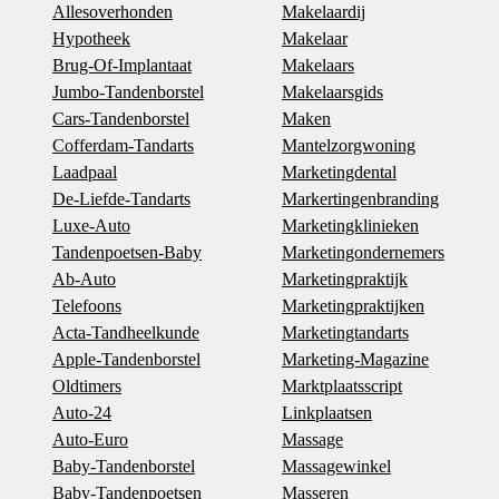
Allesoverhonden
Makelaardij
Hypotheek
Makelaar
Brug-Of-Implantaat
Makelaars
Jumbo-Tandenborstel
Makelaarsgids
Cars-Tandenborstel
Maken
Cofferdam-Tandarts
Mantelzorgwoning
Laadpaal
Marketingdental
De-Liefde-Tandarts
Markertingenbranding
Luxe-Auto
Marketingklinieken
Tandenpoetsen-Baby
Marketingondernemers
Ab-Auto
Marketingpraktijk
Telefoons
Marketingpraktijken
Acta-Tandheelkunde
Marketingtandarts
Apple-Tandenborstel
Marketing-Magazine
Oldtimers
Marktplaatsscript
Auto-24
Linkplaatsen
Auto-Euro
Massage
Baby-Tandenborstel
Massagewinkel
Baby-Tandenpoetsen
Masseren