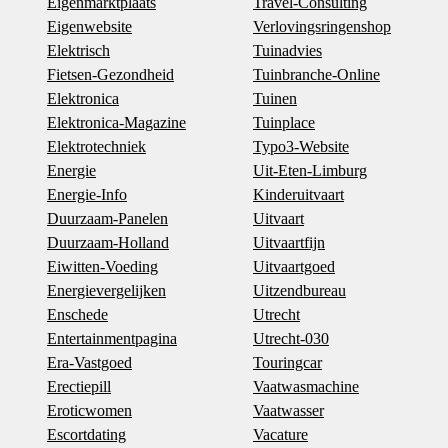
Eigenmarktplaats
Travel-Consulting
Eigenwebsite
Verlovingsringenshop
Elektrisch
Tuinadvies
Fietsen-Gezondheid
Tuinbranche-Online
Elektronica
Tuinen
Elektronica-Magazine
Tuinplace
Elektrotechniek
Typo3-Website
Energie
Uit-Eten-Limburg
Energie-Info
Kinderuitvaart
Duurzaam-Panelen
Uitvaart
Duurzaam-Holland
Uitvaartfijn
Eiwitten-Voeding
Uitvaartgoed
Energievergelijken
Uitzendbureau
Enschede
Utrecht
Entertainmentpagina
Utrecht-030
Era-Vastgoed
Touringcar
Erectiepill
Vaatwasmachine
Eroticwomen
Vaatwasser
Escortdating
Vacature