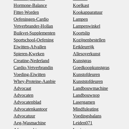
Hormone-Balance
Koelkast
Fitter-Worden
Kookapparatuur
Oefeningen-Cardio
Lampen
Vetverbrander-Hollan
Lampenwinkel
Buikvet-Supplementen
Koortslip
Sportschool-Oefening
Kozijnenbestellen
Eiwitten-Afvallen
Eetkleurrijk
Spieren-Kweken
Allesoverkunst
Creatine-Nederland
Kunstgras
Cardio-Vetverbrandin
Goedkoopkunstgras
Voeding-Eiwitten
Kunstofdeuren
Whey-Proteine-Aanbie
Kunststofdeuren
Advocaat
Landbouwmachine
Advocaten
Landbouwnop
Advocatenblad
Lasergamen
Advocatenkantoor
Mindfuleating
Advocatuur
Voedingsbalans
Aeg-Wasmachine
Leiden071