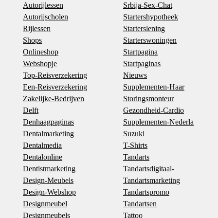
Autorijlessen
Srbija-Sex-Chat
Autorijscholen
Startershypotheek
Rijlessen
Starterslening
Shops
Starterswoningen
Onlineshop
Startpagina
Webshopje
Startpaginas
Top-Reisverzekering
Nieuws
Een-Reisverzekering
Supplementen-Haar
Zakelijke-Bedrijven
Storingsmonteur
Delft
Gezondheid-Cardio
Denhaagpaginas
Supplementen-Nederla
Dentalmarketing
Suzuki
Dentalmedia
T-Shirts
Dentalonline
Tandarts
Dentistmarketing
Tandartsdigitaal-
Design-Meubels
Tandartsmarketing
Design-Webshop
Tandartspromo
Designmeubel
Tandartsen
Designmeubels
Tattoo