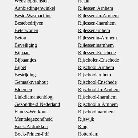
Webshopdiensten
Retail
Aanbiedingenwinkel
Rijlessen-Arnhem
Beste-Wasmachine
Rijlessen-In-Arnhem
Bestebedrijven
Rijlessen-Inarnhem
Beterwonen
Rijlessenarnhem
Beton
Rijlessenin-Arnhem
Beveiliging
Rijlesseninarnhem
Bijbaan
Rijlessen-Enschede
Bijbaantjes
Rijscholen-Enschede
Bijbel
Rijschool-Arnhem
Bestrijding
Rijschoolarnhem
Gemaaktvanhout
Rijschool-Enschede
Bloemen
Rijschool-In-Arnhem
Linkdiamantenblog
Rijschool-Inarnhem
Gezondheid-Nederland
Rijschoolin-Arnhem
Fitness-Workouts
Rijschoolinarnhem
Mentalegezondheid
Rijswijk
Boek-Afdrukken
Ring
Boek-Printen-Pdf
Rotterdam