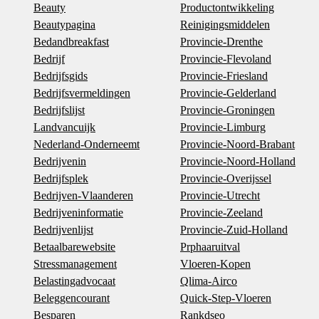
Beauty
Productontwikkeling
Beautypagina
Reinigingsmiddelen
Bedandbreakfast
Provincie-Drenthe
Bedrijf
Provincie-Flevoland
Bedrijfsgids
Provincie-Friesland
Bedrijfsvermeldingen
Provincie-Gelderland
Bedrijfslijst
Provincie-Groningen
Landvancuijk
Provincie-Limburg
Nederland-Onderneemt
Provincie-Noord-Brabant
Bedrijvenin
Provincie-Noord-Holland
Bedrijfsplek
Provincie-Overijssel
Bedrijven-Vlaanderen
Provincie-Utrecht
Bedrijveninformatie
Provincie-Zeeland
Bedrijvenlijst
Provincie-Zuid-Holland
Betaalbarewebsite
Prphaaruitval
Stressmanagement
Vloeren-Kopen
Belastingadvocaat
Qlima-Airco
Beleggencourant
Quick-Step-Vloeren
Besparen
Rankdseo