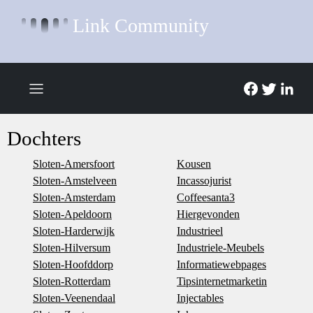
Link Community
Dochters
Sloten-Amersfoort
Kousen
Sloten-Amstelveen
Incassojurist
Sloten-Amsterdam
Coffeesanta3
Sloten-Apeldoorn
Hiergevonden
Sloten-Harderwijk
Industrieel
Sloten-Hilversum
Industriele-Meubels
Sloten-Hoofddorp
Informatiewebpages
Sloten-Rotterdam
Tipsinternetmarketin
Sloten-Veenendaal
Injectables