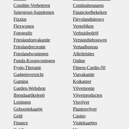
Conditie-Verbeteren
Continubesparen
Spiergroei-Supplemen
Financieelbekeken
Fizziqs
Flevolandnieuws
Flexwonen
Vergelijken
Fotografie
Verhuisbedrijf
Frieslandopvakantie
Verstandigbouwen
Frieslandrecreatie
Vertaalbureau
Frieslandwoningen
Allerleisites
Funda-Koopwoningen
Online
Fysio-Therapie
Fitness-Cardio-Nl
Gadgetoverzicht
Viavakantie
Gaming
Koikarper
Garden-Webshop
Vijverpomp
Brendaartikelen6
Vijverproducten
Leningen
Visvijver
Geboortekaartje
Plantenvijver
Geld
Casino
Finance
Visitekaartjes