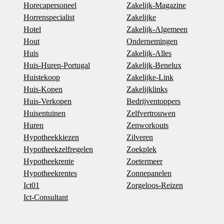
Horecapersoneel
Zakelijk-Magazine
Horrenspecialist
Zakelijke
Hotel
Zakelijk-Algemeen
Hout
Ondernemingen
Huis
Zakelijk-Alles
Huis-Huren-Portugal
Zakelijk-Benelux
Huistekoop
Zakelijke-Link
Huis-Kopen
Zakelijklinks
Huis-Verkopen
Bedrijventoppers
Huisentuinen
Zelfvertrouwen
Huren
Zenworkouts
Hypotheekkiezen
Zilveren
Hypotheekzelfregelen
Zoekplek
Hypotheekrente
Zoetermeer
Hypotheekrentes
Zonnepanelen
Ict01
Zorgeloos-Reizen
Ict-Consultant