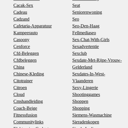
Cacak-Sex
Seat
Cadeau
Seniorenwoning
Cadzand
Seo
Cafetaria-Apparatuur
Seo-Den-Haag
Kampeerauto
Fellmediaseo
Casoony
Sex-Chat-With-Girls
Cenforce
Sexadvertentie
Cfd-Beleggen
Sexclub
Cfdbeleggen
Sexdate-Met-Rijpe-Vrouw-
China
Gelderland
Chinese-Kleding
Sexdates-In-West-
Citotrainer
Vlaanderen
Citroen
Sexy-Lingerie
Cloud
Shootinggames
Cmshandleiding
Shoppen
Coach-Beige
Shopping
Fitnessfusion
Siemens-Wasmachine
Communitylinks
Sieradenkopen