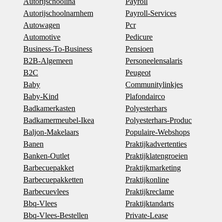
Autorijschoolina
Payroll
Autorijschoolnarnhem
Payroll-Services
Autowagen
Pcr
Automotive
Pedicure
Business-To-Business
Pensioen
B2B-Algemeen
Personeelensalaris
B2C
Peugeot
Baby
Communitylinkjes
Baby-Kind
Plafondairco
Badkamerkasten
Polyesterhars
Badkamermeubel-Ikea
Polyesterhars-Produc
Baljon-Makelaars
Populaire-Webshops
Banen
Praktijkadvertenties
Banken-Outlet
Praktijklatengroeien
Barbecuepakket
Praktijkmarketing
Barbecuepakketten
Praktijkonline
Barbecuevlees
Praktijkreclame
Bbq-Vlees
Praktijktandarts
Bbq-Vlees-Bestellen
Private-Lease