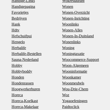
Handige-Links
Wokrestaurant
Handigepagina
Wonen
Favorietjes
Wonen-Overzicht
Bedrijven
Wonen-Inrichting
Hank
Woonlinks
Hdtv
Wonen-Alles
Hefschuifpui
Wonen-In-Duitsland
Hengelo
Wonenlinks
Herbalife
Woning
Herbalife-Bestellen
Woningtaxatie
Sauna-Nederland
Woocommerce-Support
Hobby
Woon-Algemeen
Hobbyboddy
Wooninformatie
Honden
Woonkamer
Hondenrassen
Woonmeubels
Hoogwerkerhuren
Wou-Drie-Chem
Horeca
Woz
Horeca-Koelkast
Yogaoefeningen
Horeca-Makelaar
Paidtoclick