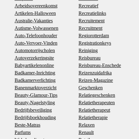
Arbeidsovereenkomst
Recreatief
Artikelen-Halloween
Recreatielinks
Australie-Vakanties
Recruitement
Autisme-Volwassenen
Recruitment
Auto-Telefoonhouder
Regiorotterdam
Auto-Vervoer-Vinden
Registrationkeys
Automotorrijscholen
Reiniging
Autoverzekeringsite
Reisbureau
Babyartikelenonline
Reisbureau-Enschede
Badkamer-Inrichting
Reizenzuidafrika
Badkamerverlichting
Reizen-Magazine
Banenmarktoverzicht
Geschenken
Beauty-Glamour-Tips
Relatiegeschenken
Beauty-Nagelstyling
Relatietherapeuten
Bedrijfsbeveiliging
Relatietherapeut
Bedrijfsboekhouding
Relatietherapie
Beste-Matras
Relaxen
Parfums
Renault