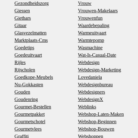
Gezondheidszorg
Vrouw
Giessen
Vrouwen-Makelaars
Giethars
Vrouwenfun
Gitaar
Waardebepaling
Glasvezelmatten
Warmeuitvaart
Marktplaats-Cms
Warmtepomp
Goedetips
Wasmachine
Goedeuitvaart
Wat-Is-Casual-Date
Rijles
Webdesign
Rijscholen
Webdesign-Marketing
Goedkope-Meubels
Lovedaniela
Nu-Gokkasten
Webdesignbureau
Gouden
Webdesigners
Goudenring
WebdesignX
Gourmet-Bestellen
Weblinks
Gourmetpakket
Webshop-Laten-Maken
Gourmetschotel
Webshop-Beginnen
Gourmetvlees
Webshop-Bouwen
Graffiti
Webshoppen