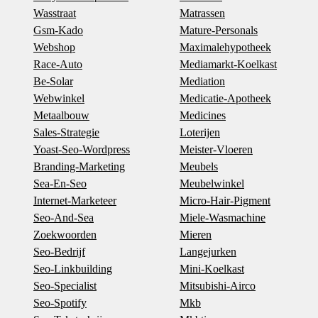
Wasstraat
Matrassen
Gsm-Kado
Mature-Personals
Webshop
Maximalehypotheek
Race-Auto
Mediamarkt-Koelkast
Be-Solar
Mediation
Webwinkel
Medicatie-Apotheek
Metaalbouw
Medicines
Sales-Strategie
Loterijen
Yoast-Seo-Wordpress
Meister-Vloeren
Branding-Marketing
Meubels
Sea-En-Seo
Meubelwinkel
Internet-Marketeer
Micro-Hair-Pigment
Seo-And-Sea
Miele-Wasmachine
Zoekwoorden
Mieren
Seo-Bedrijf
Langejurken
Seo-Linkbuilding
Mini-Koelkast
Seo-Specialist
Mitsubishi-Airco
Seo-Spotify
Mkb