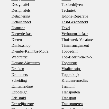
Designtafel
Taxibedrijven
Designtafels
Techniek
Detachering
Iphone-Reparatie
Detailhandel
Test-Gezondheid
Diamant
Texel
Diepvrieskast
Verhuurmakelaar
Dieren
Thuiswerk-Vacatures
Dimluxshop
Timemanagement
Djembe-Kalimba-Mbira
Topbedrijf
Webtraffic
Top-Bedrijven-In-Nl
Douane-Vacatures
Topcursus
Drinken
Vitaliteitstips
Drummers
Toppraktijk
Scheiding
Kruidenremedies
Echtscheiding
Training
Ecodesign
Transporten
Edelsmid
Transport
Eerstelijnszorg
Transporteren