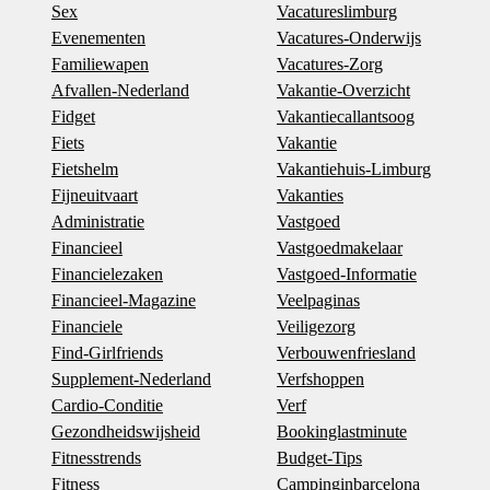
Sex
Vacatureslimburg
Evenementen
Vacatures-Onderwijs
Familiewapen
Vacatures-Zorg
Afvallen-Nederland
Vakantie-Overzicht
Fidget
Vakantiecallantsoog
Fiets
Vakantie
Fietshelm
Vakantiehuis-Limburg
Fijneuitvaart
Vakanties
Administratie
Vastgoed
Financieel
Vastgoedmakelaar
Financielezaken
Vastgoed-Informatie
Financieel-Magazine
Veelpaginas
Financiele
Veiligezorg
Find-Girlfriends
Verbouwenfriesland
Supplement-Nederland
Verfshoppen
Cardio-Conditie
Verf
Gezondheidswijsheid
Bookinglastminute
Fitnesstrends
Budget-Tips
Fitness
Campinginbarcelona