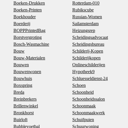
Boeken-Drukken
Rotterdam-010
Boeken-Printen
Rubikscube
Boekhouder
Russian-Women
Boerderij
Sailamsterdam
BOPPPrintedBag
Heizungsrep
Borstvergroting
Scheidingsadvocaat
Bosch-Wasmachine
Scheidingsbureau
Bouw
Schilderij-Kopen
Bouw-Materialen
Schilderijkopen
Bouwen
Onlineschilderijen
Bouwenwonen
Hypotheek9
Bouwhuis
Schluesseldienst-24
Boxspring
Schoen
Breda
Schoonheid
Breinbrekers
Schoonheidssalon
Brillenwinkel
Schoonmaak
Bronkhorst
Schoonmaakwerk
Buirloft
Schuifpuien
Bubblevoetbal
Schuurwoning