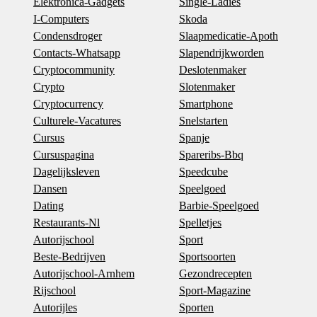
Elektronica-Gadgets
Single-Ladies
I-Computers
Skoda
Condensdroger
Slaapmedicatie-Apoth
Contacts-Whatsapp
Slapendrijkworden
Cryptocommunity
Deslotenmaker
Crypto
Slotenmaker
Cryptocurrency
Smartphone
Culturele-Vacatures
Snelstarten
Cursus
Spanje
Cursuspagina
Spareribs-Bbq
Dagelijksleven
Speedcube
Dansen
Speelgoed
Dating
Barbie-Speelgoed
Restaurants-Nl
Spelletjes
Autorijschool
Sport
Beste-Bedrijven
Sportsoorten
Autorijschool-Arnhem
Gezondrecepten
Rijschool
Sport-Magazine
Autorijles
Sporten