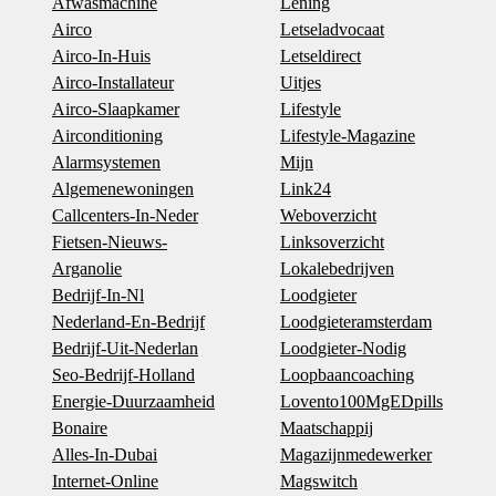
Afwasmachine
Lening
Airco
Letseladvocaat
Airco-In-Huis
Letseldirect
Airco-Installateur
Uitjes
Airco-Slaapkamer
Lifestyle
Airconditioning
Lifestyle-Magazine
Alarmsystemen
Mijn
Algemenewoningen
Link24
Callcenters-In-Neder
Weboverzicht
Fietsen-Nieuws-
Linksoverzicht
Arganolie
Lokalebedrijven
Bedrijf-In-Nl
Loodgieter
Nederland-En-Bedrijf
Loodgieteramsterdam
Bedrijf-Uit-Nederlan
Loodgieter-Nodig
Seo-Bedrijf-Holland
Loopbaancoaching
Energie-Duurzaamheid
Lovento100MgEDpills
Bonaire
Maatschappij
Alles-In-Dubai
Magazijnmedewerker
Internet-Online
Magswitch