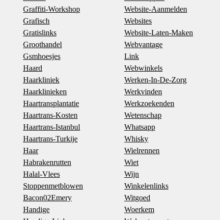
Graffiti-Workshop
Website-Aanmelden
Grafisch
Websites
Gratislinks
Website-Laten-Maken
Groothandel
Webvantage
Gsmhoesjes
Link
Haard
Webwinkels
Haarkliniek
Werken-In-De-Zorg
Haarklinieken
Werkvinden
Haartransplantatie
Werkzoekenden
Haartrans-Kosten
Wetenschap
Haartrans-Istanbul
Whatsapp
Haartrans-Turkije
Whisky
Haar
Wielrennen
Habrakenrutten
Wiet
Halal-Vlees
Wijn
Stoppenmetblowen
Winkelenlinks
Bacon02Emery
Witgoed
Handige
Woerkem