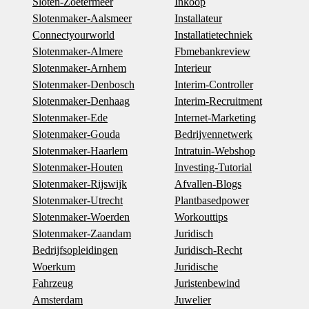
Sloten-Zoetermeer
Inkoop
Slotenmaker-Aalsmeer
Installateur
Connectyourworld
Installatietechniek
Slotenmaker-Almere
Fbmebankreview
Slotenmaker-Arnhem
Interieur
Slotenmaker-Denbosch
Interim-Controller
Slotenmaker-Denhaag
Interim-Recruitment
Slotenmaker-Ede
Internet-Marketing
Slotenmaker-Gouda
Bedrijvennetwerk
Slotenmaker-Haarlem
Intratuin-Webshop
Slotenmaker-Houten
Investing-Tutorial
Slotenmaker-Rijswijk
Afvallen-Blogs
Slotenmaker-Utrecht
Plantbasedpower
Slotenmaker-Woerden
Workouttips
Slotenmaker-Zaandam
Juridisch
Bedrijfsopleidingen
Juridisch-Recht
Woerkum
Juridische
Fahrzeug
Juristenbewind
Amsterdam
Juwelier