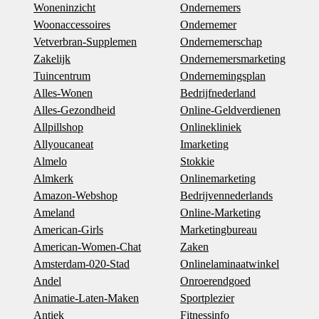
Woneninzicht
Ondernemers
Woonaccessoires
Ondernemer
Vetverbran-Supplemen
Ondernemerschap
Zakelijk
Ondernemersmarketing
Tuincentrum
Ondernemingsplan
Alles-Wonen
Bedrijfnederland
Alles-Gezondheid
Online-Geldverdienen
Allpillshop
Onlinekliniek
Allyoucaneat
Imarketing
Almelo
Stokkie
Almkerk
Onlinemarketing
Amazon-Webshop
Bedrijvennederlands
Ameland
Online-Marketing
American-Girls
Marketingbureau
American-Women-Chat
Zaken
Amsterdam-020-Stad
Onlinelaminaatwinkel
Andel
Onroerendgoed
Animatie-Laten-Maken
Sportplezier
Antiek
Fitnessinfo