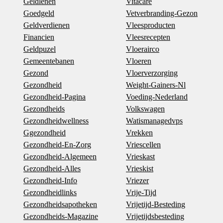
Geldlenen
Vitacare
Goedgeld
Vetverbranding-Gezon
Geldverdienen
Vleesproducten
Financien
Vleesrecepten
Geldpuzel
Vloerairco
Gemeentebanen
Vloeren
Gezond
Vloerverzorging
Gezondheid
Weight-Gainers-Nl
Gezondheid-Pagina
Voeding-Nederland
Gezondheids
Volkswagen
Gezondheidwellness
Watismanagedvps
Ggezondheid
Vrekken
Gezondheid-En-Zorg
Vriescellen
Gezondheid-Algemeen
Vrieskast
Gezondheid-Alles
Vrieskist
Gezondheid-Info
Vriezer
Gezondheidlinks
Vrije-Tijd
Gezondheidsapotheken
Vrijetijd-Besteding
Gezondheids-Magazine
Vrijetijdsbesteding